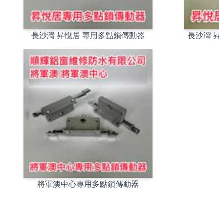
長沙灣 昇悅居 專用多點鎖傳動器
長沙灣 
將軍澳中心專用多點鎖傳動器