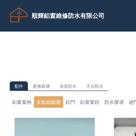
順輝鋁窗維修防水有限公司
配件
更換玻璃
浴室防水
天台防水
鋁窗窗柄
多點鎖鎖膽
鋁門
鋁窗窗鉸
防水膠邊
趟