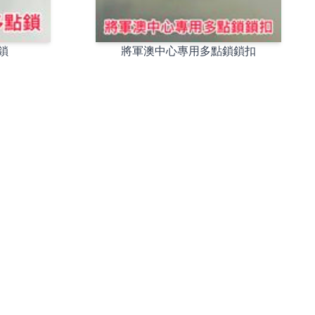
鎖
將軍澳中心專用多點鎖鎖扣