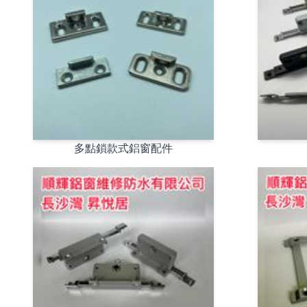
多點鎖款式鋁窗配件