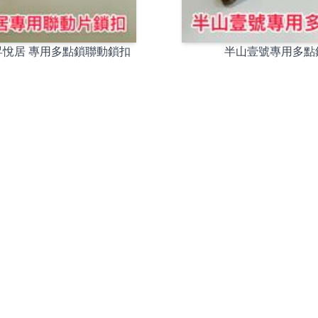
昇悅居 專用多點鎖聯動鎖扣
半山壹號專用多點