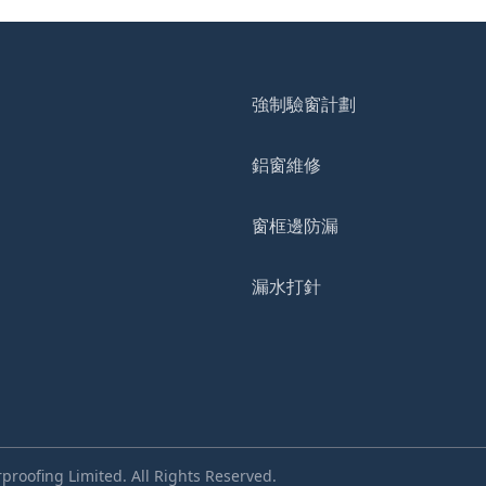
強制驗窗計劃
鋁窗維修
窗框邊防漏
漏水打針
roofing Limited. All Rights Reserved.